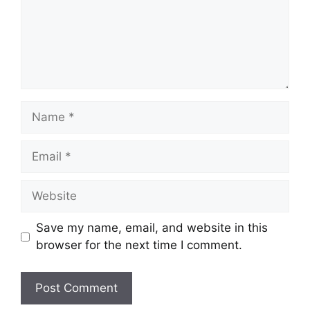
Name
Email
Website
Save my name, email, and website in this
browser for the next time I comment.