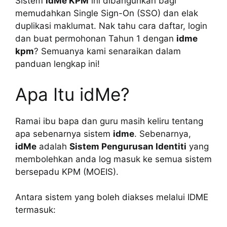
Sistem
idMe KPM
ini dibangunkan bagi
memudahkan Single Sign-On (SSO) dan elak
duplikasi maklumat. Nak tahu cara daftar, login
dan buat permohonan Tahun 1 dengan
idme
kpm
? Semuanya kami senaraikan dalam
panduan lengkap ini!
Apa Itu idMe?
Ramai ibu bapa dan guru masih keliru tentang
apa sebenarnya sistem
idme
. Sebenarnya,
idMe
adalah
Sistem Pengurusan Identiti
yang
membolehkan anda log masuk ke semua sistem
bersepadu KPM (MOEIS).
Antara sistem yang boleh diakses melalui IDME
termasuk: