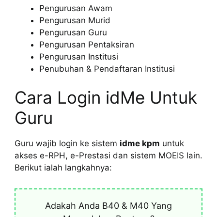
Pengurusan Awam
Pengurusan Murid
Pengurusan Guru
Pengurusan Pentaksiran
Pengurusan Institusi
Penubuhan & Pendaftaran Institusi
Cara Login idMe Untuk
Guru
Guru wajib login ke sistem
idme kpm
untuk
akses e-RPH, e-Prestasi dan sistem MOEIS lain.
Berikut ialah langkahnya:
Adakah Anda B40 & M40 Yang