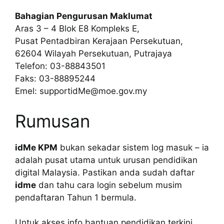
Bahagian Pengurusan Maklumat
Aras 3 – 4 Blok E8 Kompleks E,
Pusat Pentadbiran Kerajaan Persekutuan,
62604 Wilayah Persekutuan, Putrajaya
Telefon: 03-88843501
Faks: 03-88895244
Emel:
supportidMe@moe.gov.my
Rumusan
idMe KPM
bukan sekadar sistem log masuk – ia
adalah pusat utama untuk urusan pendidikan
digital Malaysia. Pastikan anda sudah daftar
idme
dan tahu cara login sebelum musim
pendaftaran Tahun 1 bermula.
Untuk akses info bantuan pendidikan terkini,