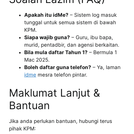
Apakah itu idMe?
– Sistem log masuk
tunggal untuk semua sistem di bawah
KPM.
Siapa wajib guna?
– Guru, ibu bapa,
murid, pentadbir, dan agensi berkaitan.
Bila mula daftar Tahun 1?
– Bermula 1
Mac 2025.
Boleh daftar guna telefon?
– Ya, laman
idme
mesra telefon pintar.
Maklumat Lanjut &
Bantuan
Jika anda perlukan bantuan, hubungi terus
pihak KPM: