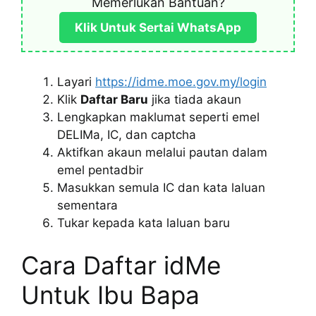
Memerlukan Bantuan?
Klik Untuk Sertai WhatsApp
Layari
https://idme.moe.gov.my/login
Klik
Daftar Baru
jika tiada akaun
Lengkapkan maklumat seperti emel
DELIMa, IC, dan captcha
Aktifkan akaun melalui pautan dalam
emel pentadbir
Masukkan semula IC dan kata laluan
sementara
Tukar kepada kata laluan baru
Cara Daftar idMe
Untuk Ibu Bapa