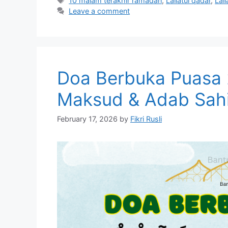
10 malam terakhir ramadan
,
Lailatul qadar
,
Lail
Leave a comment
Doa Berbuka Puasa 
Maksud & Adab Sahi
February 17, 2026
by
Fikri Rusli