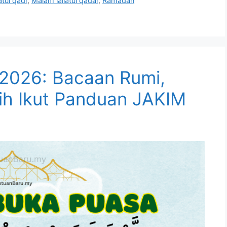
atul qadr
,
Malam lailatul qadar
,
Ramadan
2026: Bacaan Rumi,
h Ikut Panduan JAKIM