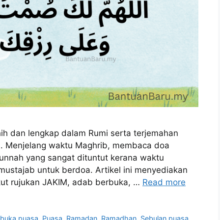
ih dan lengkap dalam Rumi serta terjemahan
. Menjelang waktu Maghrib, membaca doa
nnah yang sangat dituntut kerana waktu
mustajab untuk berdoa. Artikel ini menyediakan
ut rujukan JAKIM, adab berbuka, …
Read more
 buka puasa
,
Puasa
,
Ramadan
,
Ramadhan
,
Sebulan puasa