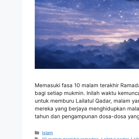
Memasuki fasa 10 malam terakhir Ramad
bagi setiap mukmin. Inilah waktu kemunca
untuk memburu Lailatul Qadar, malam yang
mereka yang berjaya menghidupkan malam
tahun dan pengampunan dosa-dosa yang
Categories
Islam
Tags