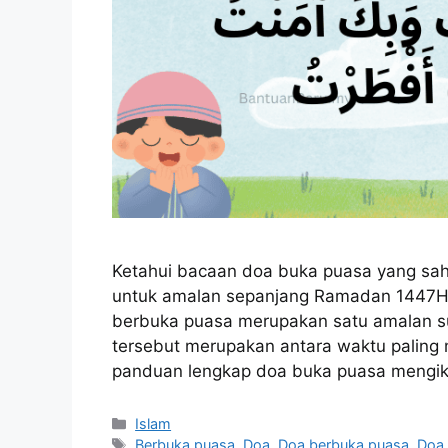
Ketahui bacaan doa buka puasa yang sah
untuk amalan sepanjang Ramadan 1447H
berbuka puasa merupakan satu amalan su
tersebut merupakan antara waktu paling 
panduan lengkap doa buka puasa mengik
Categories
Islam
Tags
Berbuka puasa
,
Doa
,
Doa berbuka puasa
,
Doa