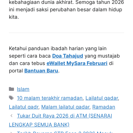
kebahagiaan dunia akhirat. Semoga tahun 2026
ini menjadi saksi perubahan besar dalam hidup
kita.
Ketahui panduan ibadah harian yang lain
seperti cara baca
Doa Tahajud
yang mustajab
dan cara tebus
eWallet MySara Februari
di
portal
Bantuan Baru
.
Categories
Islam
Tags
10 malam terakhir ramadan
,
Lailatul qadar
,
Lailatul qadr
,
Malam lailatul qadar
,
Ramadan
Tukar Duit Raya 2026 di ATM (SENARAI
LENGKAP SEMUA BANK)