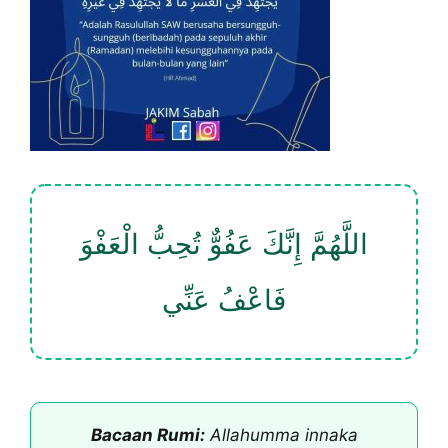
اللَّهُمَّ إِنَّكَ عَفُوٌّ تُحِبُّ الْعَفْوَ
فَاعْفُ عَنِّي
Bacaan Rumi:
Allahumma innaka