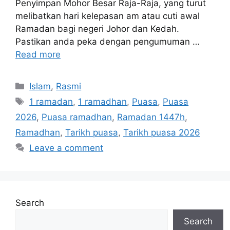
Penyimpan Mohor Besar Raja-Raja, yang turut
melibatkan hari kelepasan am atau cuti awal
Ramadan bagi negeri Johor dan Kedah.
Pastikan anda peka dengan pengumuman …
Read more
Categories
Islam
,
Rasmi
Tags
1 ramadan
,
1 ramadhan
,
Puasa
,
Puasa
2026
,
Puasa ramadhan
,
Ramadan 1447h
,
Ramadhan
,
Tarikh puasa
,
Tarikh puasa 2026
Leave a comment
Search
Search