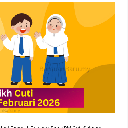
adual Rasmi & Rujukan Sah KPM Cuti Sekolah