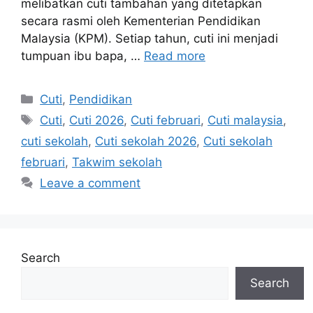
melibatkan cuti tambahan yang ditetapkan
secara rasmi oleh Kementerian Pendidikan
Malaysia (KPM). Setiap tahun, cuti ini menjadi
tumpuan ibu bapa, …
Read more
Categories
Cuti
,
Pendidikan
Tags
Cuti
,
Cuti 2026
,
Cuti februari
,
Cuti malaysia
,
cuti sekolah
,
Cuti sekolah 2026
,
Cuti sekolah
februari
,
Takwim sekolah
Leave a comment
Search
Search