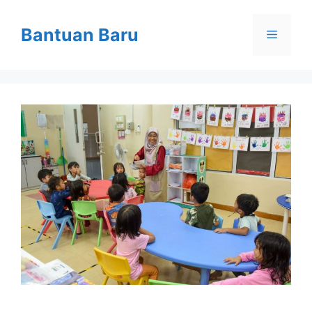
Skip
to
Bantuan Baru
Menu
content