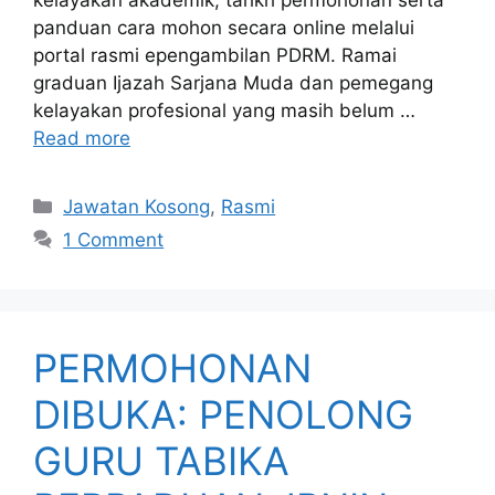
kelayakan akademik, tarikh permohonan serta
panduan cara mohon secara online melalui
portal rasmi epengambilan PDRM. Ramai
graduan Ijazah Sarjana Muda dan pemegang
kelayakan profesional yang masih belum …
Read more
Categories
Jawatan Kosong
,
Rasmi
1 Comment
PERMOHONAN
DIBUKA: PENOLONG
GURU TABIKA