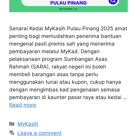
Senarai Kedai MyKasih Pulau Pinang 2025 amat
penting bagi memudahkan penerima bantuan
mengenal pasti premis sah yang menerima
pembayaran melalui MyKad. Dengan
pelaksanaan program Sumbangan Asas
Rahmah (SARA), rakyat negeri ini boleh
membeli barangan asas tanpa perlu
menggunakan tunai atau kupon, cukup hanya
dengan mengimbas kad pengenalan semasa
pembayaran di kaunter pasar raya atau kedai …
Read more
Categories
MyKasih
Leave a comment