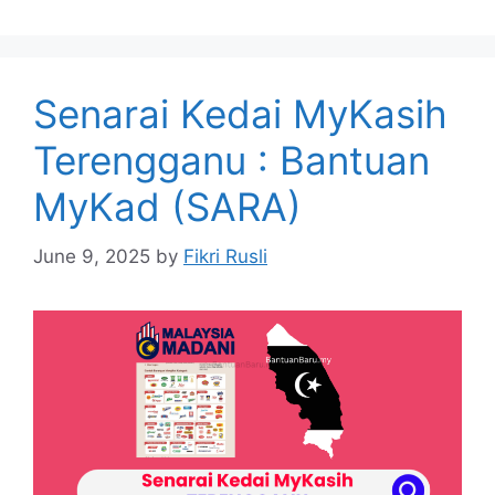
Senarai Kedai MyKasih
Terengganu : Bantuan
MyKad (SARA)
June 9, 2025
by
Fikri Rusli