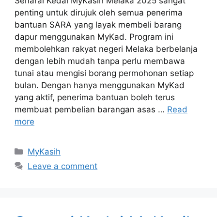
Senarai Kedai MyKasih Melaka 2025 sangat
penting untuk dirujuk oleh semua penerima
bantuan SARA yang layak membeli barang
dapur menggunakan MyKad. Program ini
membolehkan rakyat negeri Melaka berbelanja
dengan lebih mudah tanpa perlu membawa
tunai atau mengisi borang permohonan setiap
bulan. Dengan hanya menggunakan MyKad
yang aktif, penerima bantuan boleh terus
membuat pembelian barangan asas …
Read
more
Categories
MyKasih
Leave a comment