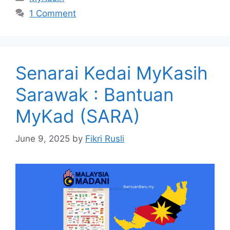
1 Comment
Senarai Kedai MyKasih
Sarawak : Bantuan
MyKad (SARA)
June 9, 2025
by
Fikri Rusli