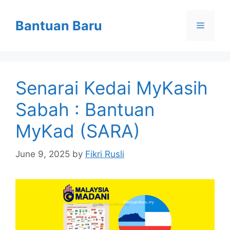
Skip
to
Bantuan Baru
Menu
content
Senarai Kedai MyKasih
Sabah : Bantuan
MyKad (SARA)
June 9, 2025
by
Fikri Rusli