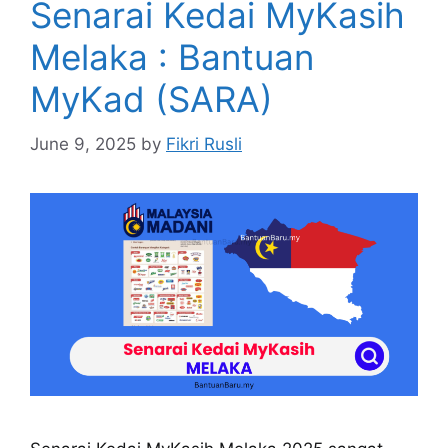
Senarai Kedai MyKasih
Melaka : Bantuan
MyKad (SARA)
June 9, 2025
by
Fikri Rusli