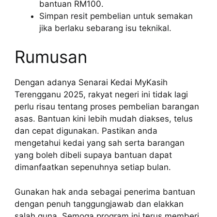
bantuan RM100.
Simpan resit pembelian untuk semakan
jika berlaku sebarang isu teknikal.
Rumusan
Dengan adanya Senarai Kedai MyKasih
Terengganu 2025, rakyat negeri ini tidak lagi
perlu risau tentang proses pembelian barangan
asas. Bantuan kini lebih mudah diakses, telus
dan cepat digunakan. Pastikan anda
mengetahui kedai yang sah serta barangan
yang boleh dibeli supaya bantuan dapat
dimanfaatkan sepenuhnya setiap bulan.
Gunakan hak anda sebagai penerima bantuan
dengan penuh tanggungjawab dan elakkan
salah guna. Semoga program ini terus memberi