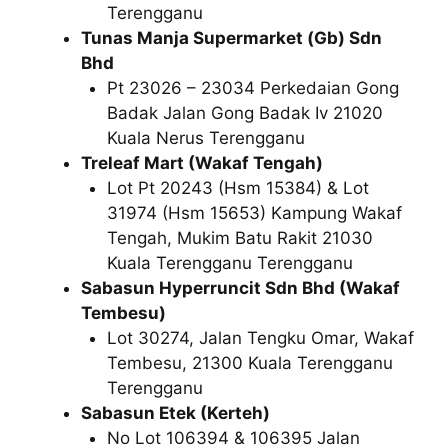
Terengganu
Tunas Manja Supermarket (Gb) Sdn
Bhd
Pt 23026 – 23034 Perkedaian Gong
Badak Jalan Gong Badak Iv 21020
Kuala Nerus Terengganu
Treleaf Mart (Wakaf Tengah)
Lot Pt 20243 (Hsm 15384) & Lot
31974 (Hsm 15653) Kampung Wakaf
Tengah, Mukim Batu Rakit 21030
Kuala Terengganu Terengganu
Sabasun Hyperruncit Sdn Bhd (Wakaf
Tembesu)
Lot 30274, Jalan Tengku Omar, Wakaf
Tembesu, 21300 Kuala Terengganu
Terengganu
Sabasun Etek (Kerteh)
No Lot 106394 & 106395 Jalan