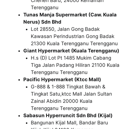
Cheneh Baru, 24000 Kemaman
Terengganu
Tunas Manja Supermarket (Caw. Kuala
Nerus) Sdn Bhd
Lot 28550, Jalan Gong Badak
Kawasan Perindustrian Gong Badak
21300 Kuala Terengganu Terengganu
Giant Hypermarket (Kuala Terengganu)
H.s (D) Lot Pt 1485 Mukim Cabang
Tiga Jalan Padang Hiliran 21100 Kuala
Terengganu Terengganu
Pacific Hypermarket (Ktcc Mall)
G-888 & 1-888 Tingkat Bawah &
Tingkat Satu,ktcc Mall Jalan Sultan
Zainal Abidin 20000 Kuala
Terengganu Terengganu
Sabasun Hyperruncit Sdn Bhd (Kijal)
Bangunan Kijal Mall, Bandar Baru