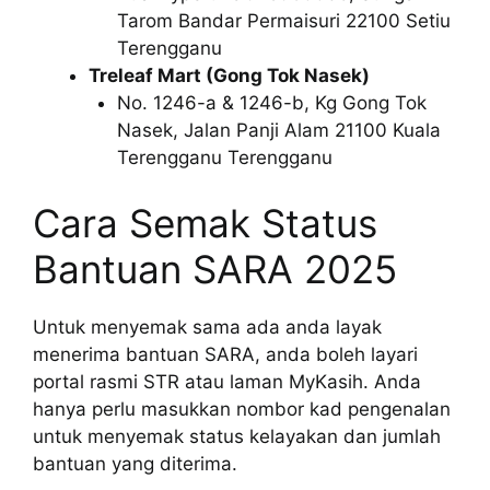
Tarom Bandar Permaisuri 22100 Setiu
Terengganu
Treleaf Mart (Gong Tok Nasek)
No. 1246-a & 1246-b, Kg Gong Tok
Nasek, Jalan Panji Alam 21100 Kuala
Terengganu Terengganu
Cara Semak Status
Bantuan SARA 2025
Untuk menyemak sama ada anda layak
menerima bantuan SARA, anda boleh layari
portal rasmi STR atau laman MyKasih. Anda
hanya perlu masukkan nombor kad pengenalan
untuk menyemak status kelayakan dan jumlah
bantuan yang diterima.