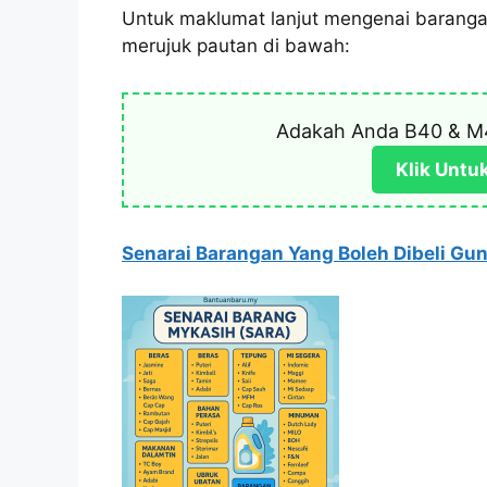
Untuk maklumat lanjut mengenai baranga
merujuk pautan di bawah:
Adakah Anda B40 & M
Klik Untu
Senarai Barangan Yang Boleh Dibeli Gu