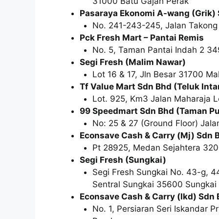
31000 Batu Gajah Perak
Pasaraya Ekonomi A-wang (Grik) 
No. 241-243-245, Jalan Takong
Pck Fresh Mart – Pantai Remis
No. 5, Taman Pantai Indah 2 3
Segi Fresh (Malim Nawar)
Lot 16 & 17, Jln Besar 31700 M
Tf Value Mart Sdn Bhd (Teluk Inta
Lot. 925, Km3 Jalan Maharaja L
99 Speedmart Sdn Bhd (Taman Pus
No: 25 & 27 (Ground Floor) Jal
Econsave Cash & Carry (Mj) Sdn 
Pt 28925, Medan Sejahtera 320
Segi Fresh (Sungkai)
Segi Fresh Sungkai No. 43-g, 44
Sentral Sungkai 35600 Sungkai
Econsave Cash & Carry (Ikd) Sdn 
No. 1, Persiaran Seri Iskandar P