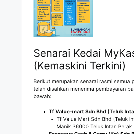
Senarai Kedai MyKas
(Kemaskini Terkini)
Berikut merupakan senarai rasmi semua pa
telah disahkan menerima pembayaran bant
bawah:
Tf Value-mart Sdn Bhd (Teluk Int
Tf Value Mart Sdn Bhd (Teluk I
Manik 36000 Teluk Intan Perak
Econsave Cash & Carry (Kg) Sdn 