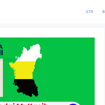
STR
B