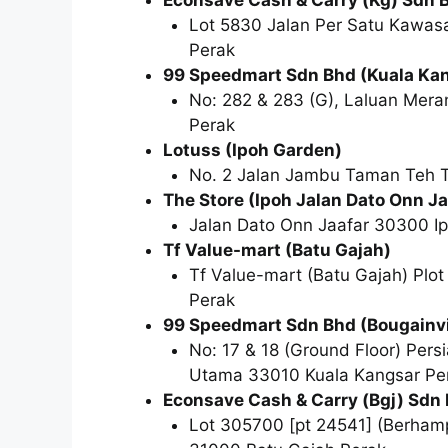
Lot 5830 Jalan Per Satu Kawa
Perak
99 Speedmart Sdn Bhd (Kuala Kan
No: 282 & 283 (G), Laluan Mer
Perak
Lotuss (Ipoh Garden)
No. 2 Jalan Jambu Taman Teh 
The Store (Ipoh Jalan Dato Onn Ja
Jalan Dato Onn Jaafar 30300 I
Tf Value-mart (Batu Gajah)
Tf Value-mart (Batu Gajah) Plot
Perak
99 Speedmart Sdn Bhd (Bougainvi
No: 17 & 18 (Ground Floor) Pers
Utama 33010 Kuala Kangsar Pe
Econsave Cash & Carry (Bgj) Sdn 
Lot 305700 [pt 24541] (Berham