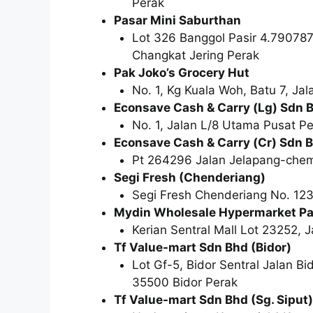
Perak
Pasar Mini Saburthan
Lot 326 Banggol Pasir 4.7907
Changkat Jering Perak
Pak Joko’s Grocery Hut
No. 1, Kg Kuala Woh, Batu 7, J
Econsave Cash & Carry (Lg) Sdn 
No. 1, Jalan L/8 Utama Pusat 
Econsave Cash & Carry (Cr) Sdn 
Pt 264296 Jalan Jelapang-che
Segi Fresh (Chenderiang)
Segi Fresh Chenderiang No. 12
Mydin Wholesale Hypermarket Par
Kerian Sentral Mall Lot 23252, 
Tf Value-mart Sdn Bhd (Bidor)
Lot Gf-5, Bidor Sentral Jalan B
35500 Bidor Perak
Tf Value-mart Sdn Bhd (Sg. Siput)