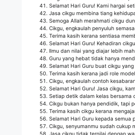
Selamat Hari Guru! Kami hargai set
Jasa cikgu membina tiang kehidup
Semoga Allah merahmati cikgu duni
Cikgu, engkaulah penyuluh semasa
Terima kasih kerana sentiasa memb
Selamat Hari Guru! Kehadiran cikgu
Ilmu dan nilai yang diajar lebih ma
Guru yang hebat tidak hanya mendi
Selamat Hari Guru buat cikgu yang 
Terima kasih kerana jadi role mod
Cikgu, engkaulah contoh kesabaran 
Selamat Hari Guru! Jasa cikgu, kam
Setiap detik dalam kelas bersama 
Cikgu bukan hanya pendidik, tapi 
Terima kasih cikgu kerana mengaja
Selamat Hari Guru kepada semua p
Cikgu, senyumanmu sudah cukup m
Jasa cikgu tidak ternilai dengan wa