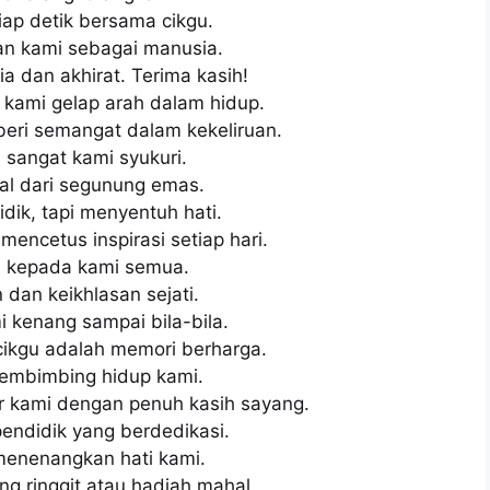
iap detik bersama cikgu.
an kami sebagai manusia.
a dan akhirat. Terima kasih!
 kami gelap arah dalam hidup.
eri semangat dalam kekeliruan.
 sangat kami syukuri.
hal dari segunung emas.
dik, tapi menyentuh hati.
mencetus inspirasi setiap hari.
el kepada kami semua.
dan keikhlasan sejati.
i kenang sampai bila-bila.
cikgu adalah memori berharga.
pembimbing hidup kami.
r kami dengan penuh kasih sayang.
endidik yang berdedikasi.
enenangkan hati kami.
ng ringgit atau hadiah mahal.