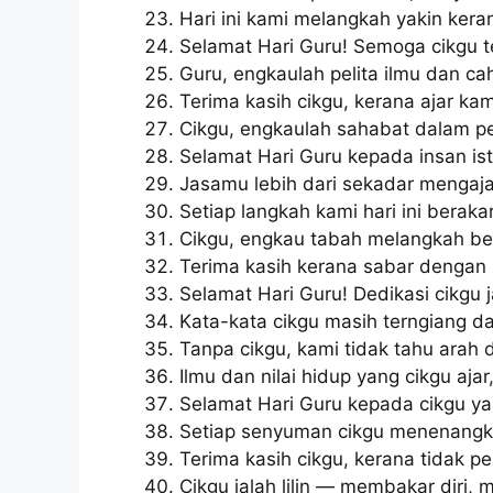
Hari ini kami melangkah yakin keran
Selamat Hari Guru! Semoga cikgu te
Guru, engkaulah pelita ilmu dan c
Terima kasih cikgu, kerana ajar ka
Cikgu, engkaulah sahabat dalam p
Selamat Hari Guru kepada insan i
Jasamu lebih dari sekadar mengaja
Setiap langkah kami hari ini beraka
Cikgu, engkau tabah melangkah b
Terima kasih kerana sabar dengan 
Selamat Hari Guru! Dedikasi cikgu j
Kata-kata cikgu masih terngiang d
Tanpa cikgu, kami tidak tahu arah 
Ilmu dan nilai hidup yang cikgu aj
Selamat Hari Guru kepada cikgu ya
Setiap senyuman cikgu menenangkan
Terima kasih cikgu, kerana tidak 
Cikgu ialah lilin — membakar diri, 