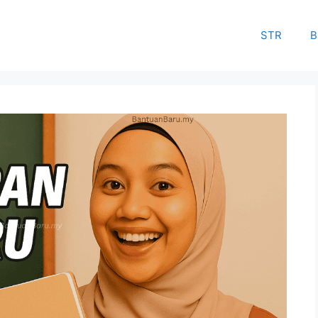
STR
B