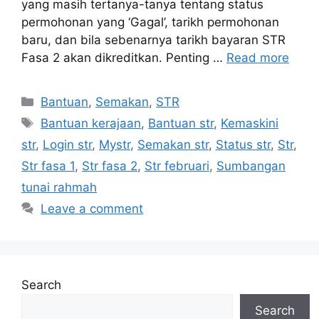
yang masih tertanya-tanya tentang status
permohonan yang ‘Gagal’, tarikh permohonan
baru, dan bila sebenarnya tarikh bayaran STR
Fasa 2 akan dikreditkan. Penting …
Read more
Categories
Bantuan
,
Semakan
,
STR
Tags
Bantuan kerajaan
,
Bantuan str
,
Kemaskini
str
,
Login str
,
Mystr
,
Semakan str
,
Status str
,
Str
,
Str fasa 1
,
Str fasa 2
,
Str februari
,
Sumbangan
tunai rahmah
Leave a comment
Search
Search