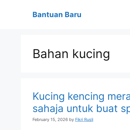
Skip
to
Bantuan Baru
content
Bahan kucing
Kucing kencing mera
sahaja untuk buat s
February 15, 2026
by
Fikri Rusli