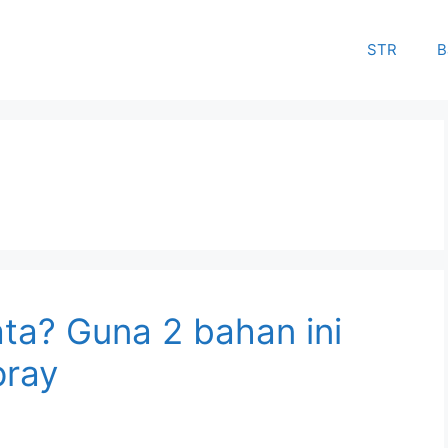
STR
B
ta? Guna 2 bahan ini
pray