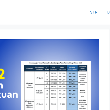
STR
B