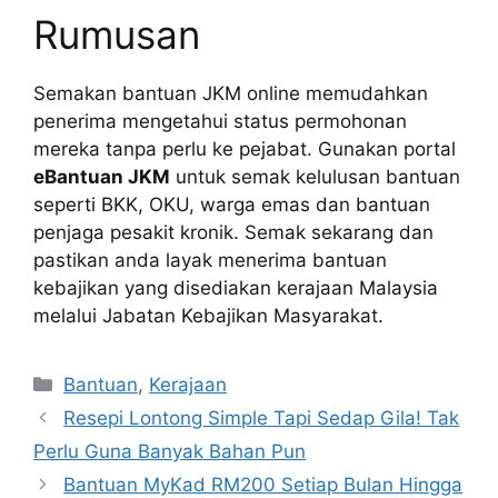
Rumusan
Semakan bantuan JKM online memudahkan
penerima mengetahui status permohonan
mereka tanpa perlu ke pejabat. Gunakan portal
eBantuan JKM
untuk semak kelulusan bantuan
seperti BKK, OKU, warga emas dan bantuan
penjaga pesakit kronik. Semak sekarang dan
pastikan anda layak menerima bantuan
kebajikan yang disediakan kerajaan Malaysia
melalui Jabatan Kebajikan Masyarakat.
Categories
Bantuan
,
Kerajaan
Resepi Lontong Simple Tapi Sedap Gila! Tak
Perlu Guna Banyak Bahan Pun
Bantuan MyKad RM200 Setiap Bulan Hingga