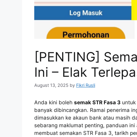
[PENTING] Semak
Ini – Elak Terlep
August 13, 2025
by
Fikri Rusli
Anda kini boleh
semak STR Fasa 3
untuk 
banyak dibincangkan. Ramai penerima in
dimasukkan ke akaun bank atau masih da
sebarang maklumat penting, panduan ini 
membuat semakan STR Fasa 3, tarikh pemb