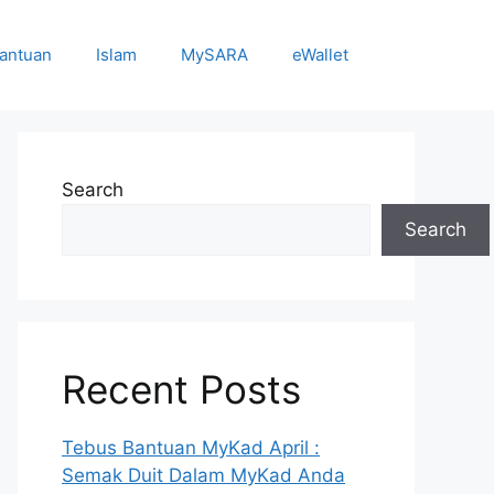
antuan
Islam
MySARA
eWallet
Search
Search
Recent Posts
Tebus Bantuan MyKad April :
Semak Duit Dalam MyKad Anda