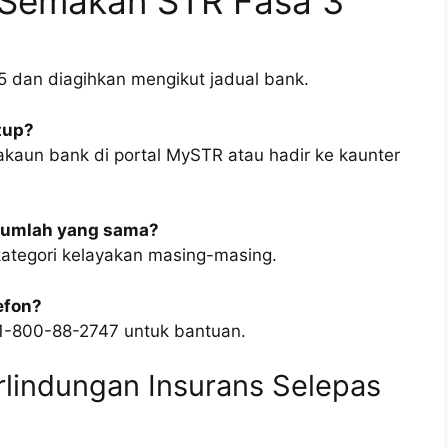
 Semakan STR Fasa 3
 dan diagihkan mengikut jadual bank.
tup?
kaun bank di portal MySTR atau hadir ke kaunter
 jumlah yang sama?
kategori kelayakan masing-masing.
efon?
1-800-88-2747 untuk bantuan.
rlindungan Insurans Selepas