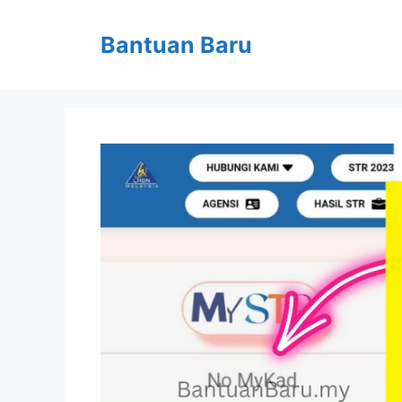
Skip
to
Bantuan Baru
content