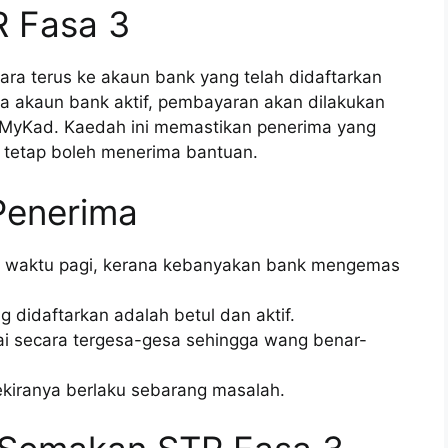
 Fasa 3
ara terus ke akaun bank yang telah didaftarkan
a akaun bank aktif, pembayaran akan dilakukan
 MyKad. Kaedah ini memastikan penerima yang
 tetap boleh menerima bantuan.
Penerima
 waktu pagi, kerana kebanyakan bank mengemas
 didaftarkan adalah betul dan aktif.
i secara tergesa-gesa sehingga wang benar-
sekiranya berlaku sebarang masalah.