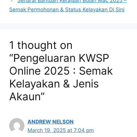
Senarai Bantuan Kerajaan Bulan Mac 2025 –
Semak Permohonan & Status Kelayakan Di Sini
1 thought on
“Pengeluaran KWSP
Online 2025 : Semak
Kelayakan & Jenis
Akaun”
ANDREW NELSON
March 19, 2025 at 7:04 pm