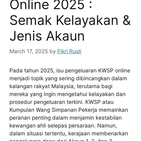
Online 2025 :
Semak Kelayakan &
Jenis Akaun
March 17, 2025
by
Fikri Rusli
Pada tahun 2025, isu pengeluaran KWSP online
menjadi topik yang sering dibincangkan dalam
kalangan rakyat Malaysia, terutama bagi
mereka yang ingin mengetahui kelayakan dan
prosedur pengeluaran terkini. KWSP atau
Kumpulan Wang Simpanan Pekerja memainkan
peranan penting dalam menjamin kestabilan
kewangan ahli selepas persaraan. Namun,
dalam situasi tertentu, kerajaan membenarkan