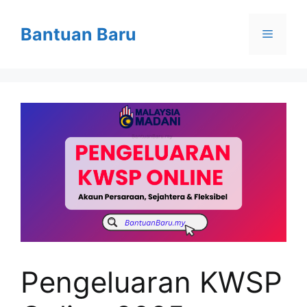
Skip
to
Bantuan Baru
Menu
content
Pengeluaran KWSP