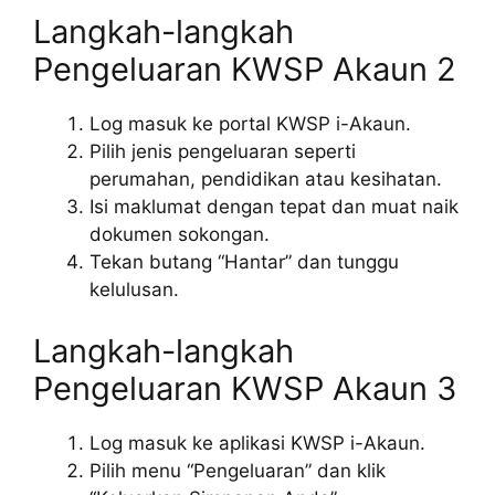
Langkah-langkah
Pengeluaran KWSP Akaun 2
Log masuk ke portal KWSP i-Akaun.
Pilih jenis pengeluaran seperti
perumahan, pendidikan atau kesihatan.
Isi maklumat dengan tepat dan muat naik
dokumen sokongan.
Tekan butang “Hantar” dan tunggu
kelulusan.
Langkah-langkah
Pengeluaran KWSP Akaun 3
Log masuk ke aplikasi KWSP i-Akaun.
Pilih menu “Pengeluaran” dan klik