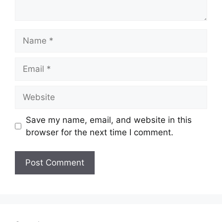
Name
Email
Website
Save my name, email, and website in this
browser for the next time I comment.