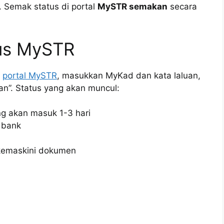
 Semak status di portal
MySTR semakan
secara
us MySTR
e
portal MySTR
, masukkan MyKad dan kata laluan,
n”. Status yang akan muncul:
g akan masuk 1-3 hari
 bank
kemaskini dokumen