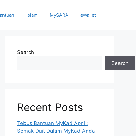
antuan
Islam
MySARA
eWallet
Search
Search
Recent Posts
Tebus Bantuan MyKad April :
Semak Duit Dalam MyKad Anda