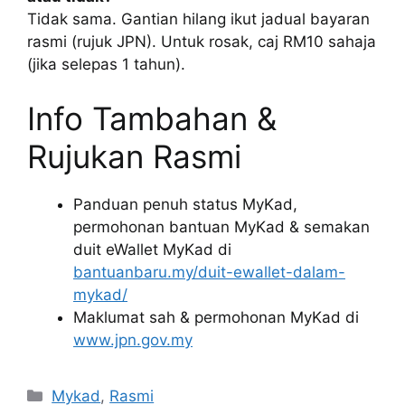
Tidak sama. Gantian hilang ikut jadual bayaran
rasmi (rujuk JPN). Untuk rosak, caj RM10 sahaja
(jika selepas 1 tahun).
Info Tambahan &
Rujukan Rasmi
Panduan penuh status MyKad,
permohonan bantuan MyKad & semakan
duit eWallet MyKad di
bantuanbaru.my/duit-ewallet-dalam-
mykad/
Maklumat sah & permohonan MyKad di
www.jpn.gov.my
Categories
Mykad
,
Rasmi