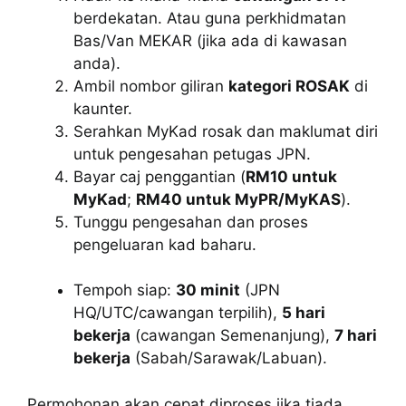
berdekatan. Atau guna perkhidmatan
Bas/Van MEKAR (jika ada di kawasan
anda).
Ambil nombor giliran
kategori ROSAK
di
kaunter.
Serahkan MyKad rosak dan maklumat diri
untuk pengesahan petugas JPN.
Bayar caj penggantian (
RM10 untuk
MyKad
;
RM40 untuk MyPR/MyKAS
).
Tunggu pengesahan dan proses
pengeluaran kad baharu.
Tempoh siap:
30 minit
(JPN
HQ/UTC/cawangan terpilih),
5 hari
bekerja
(cawangan Semenanjung),
7 hari
bekerja
(Sabah/Sarawak/Labuan).
Permohonan akan cepat diproses jika tiada