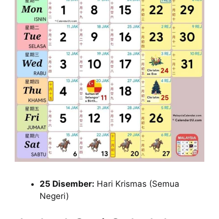
25 Disember:
Hari Krismas (Semua
Negeri)