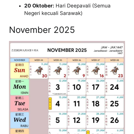
20 Oktober:
Hari Deepavali (Semua
Negeri kecuali Sarawak)
November 2025