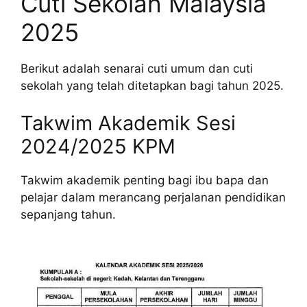
Cuti Sekolah Malaysia
2025
Berikut adalah senarai cuti umum dan cuti
sekolah yang telah ditetapkan bagi tahun 2025.
Takwim Akademik Sesi
2024/2025 KPM
Takwim akademik penting bagi ibu bapa dan
pelajar dalam merancang perjalanan pendidikan
sepanjang tahun.