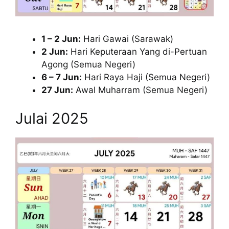
1 – 2 Jun:
Hari Gawai (Sarawak)
2 Jun:
Hari Keputeraan Yang di-Pertuan
Agong (Semua Negeri)
6 – 7 Jun:
Hari Raya Haji (Semua Negeri)
27 Jun:
Awal Muharram (Semua Negeri)
Julai 2025