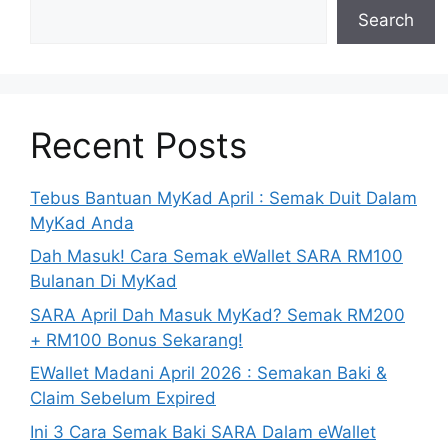
Search
Recent Posts
Tebus Bantuan MyKad April : Semak Duit Dalam
MyKad Anda
Dah Masuk! Cara Semak eWallet SARA RM100
Bulanan Di MyKad
SARA April Dah Masuk MyKad? Semak RM200
+ RM100 Bonus Sekarang!
EWallet Madani April 2026 : Semakan Baki &
Claim Sebelum Expired
Ini 3 Cara Semak Baki SARA Dalam eWallet