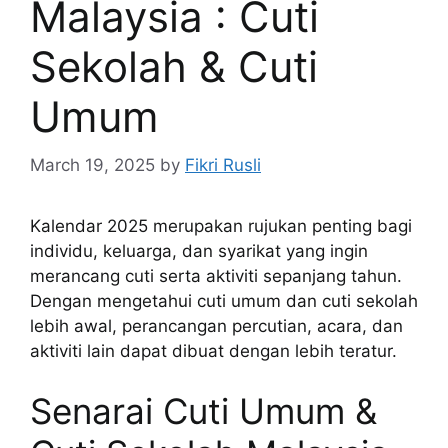
Malaysia : Cuti
Sekolah & Cuti
Umum
March 19, 2025
by
Fikri Rusli
Kalendar 2025 merupakan rujukan penting bagi
individu, keluarga, dan syarikat yang ingin
merancang cuti serta aktiviti sepanjang tahun.
Dengan mengetahui cuti umum dan cuti sekolah
lebih awal, perancangan percutian, acara, dan
aktiviti lain dapat dibuat dengan lebih teratur.
Senarai Cuti Umum &