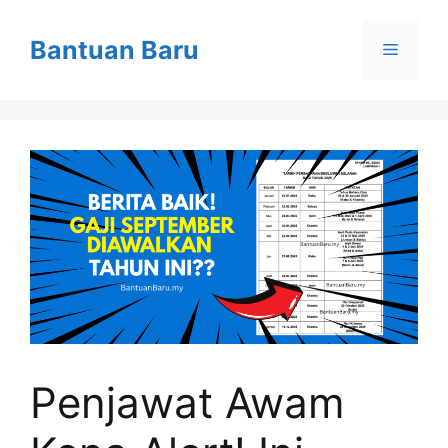
Skip
to
Bantuan Baru
Menu
content
Penjawat Awam