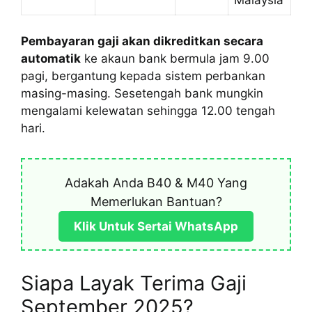
Pembayaran gaji akan dikreditkan secara
automatik
ke akaun bank bermula jam 9.00
pagi, bergantung kepada sistem perbankan
masing-masing. Sesetengah bank mungkin
mengalami kelewatan sehingga 12.00 tengah
hari.
Adakah Anda B40 & M40 Yang
Memerlukan Bantuan?
Klik Untuk Sertai WhatsApp
Siapa Layak Terima Gaji
September 2025?