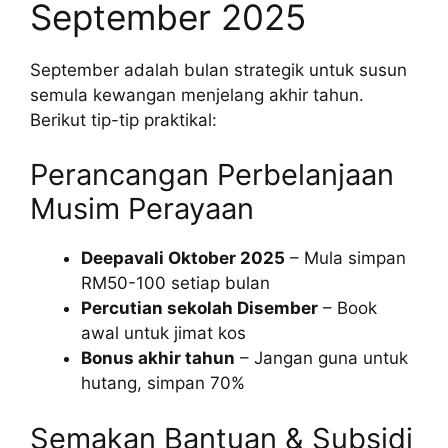
September 2025
September adalah bulan strategik untuk susun
semula kewangan menjelang akhir tahun.
Berikut tip-tip praktikal:
Perancangan Perbelanjaan
Musim Perayaan
Deepavali Oktober 2025
– Mula simpan
RM50-100 setiap bulan
Percutian sekolah Disember
– Book
awal untuk jimat kos
Bonus akhir tahun
– Jangan guna untuk
hutang, simpan 70%
Semakan Bantuan & Subsidi