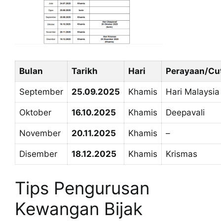
Bulan
Tarikh
Hari
Perayaan/Cu
September
25.09.2025
Khamis
Hari Malaysia
Oktober
16.10.2025
Khamis
Deepavali
November
20.11.2025
Khamis
–
Disember
18.12.2025
Khamis
Krismas
Tips Pengurusan
Kewangan Bijak