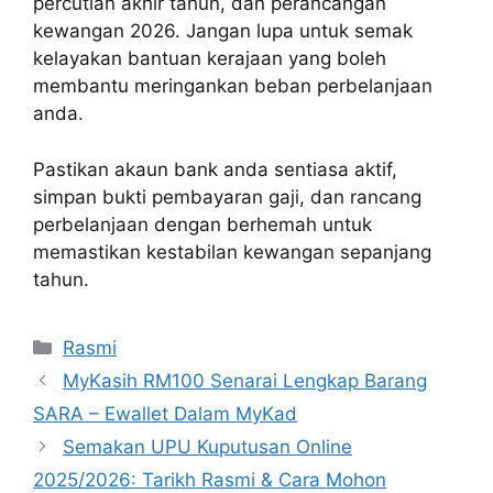
percutian akhir tahun, dan perancangan
kewangan 2026. Jangan lupa untuk semak
kelayakan bantuan kerajaan yang boleh
membantu meringankan beban perbelanjaan
anda.
Pastikan akaun bank anda sentiasa aktif,
simpan bukti pembayaran gaji, dan rancang
perbelanjaan dengan berhemah untuk
memastikan kestabilan kewangan sepanjang
tahun.
Categories
Rasmi
MyKasih RM100 Senarai Lengkap Barang
SARA – Ewallet Dalam MyKad
Semakan UPU Kuputusan Online
2025/2026: Tarikh Rasmi & Cara Mohon