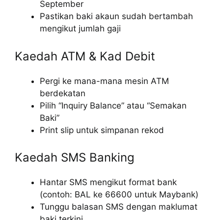
September
Pastikan baki akaun sudah bertambah
mengikut jumlah gaji
Kaedah ATM & Kad Debit
Pergi ke mana-mana mesin ATM
berdekatan
Pilih “Inquiry Balance” atau “Semakan
Baki”
Print slip untuk simpanan rekod
Kaedah SMS Banking
Hantar SMS mengikut format bank
(contoh: BAL ke 66600 untuk Maybank)
Tunggu balasan SMS dengan maklumat
baki terkini