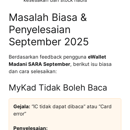
Masalah Biasa &
Penyelesaian
September 2025
Berdasarkan feedback pengguna
eWallet
Madani SARA September
, berikut isu biasa
dan cara selesaikan:
MyKad Tidak Boleh Baca
Gejala:
“IC tidak dapat dibaca” atau “Card
error”
Penyelesaian: