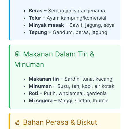
Beras
– Semua jenis dan jenama
Telur
– Ayam kampung/komersial
Minyak masak
– Sawit, jagung, soya
Tepung
– Gandum, beras, jagung
🥫 Makanan Dalam Tin &
Minuman
Makanan tin
– Sardin, tuna, kacang
Minuman
– Susu, teh, kopi, air kotak
Roti
– Putih, wholemeal, gardenia
Mi segera
– Maggi, Cintan, Ibumie
🧂 Bahan Perasa & Biskut