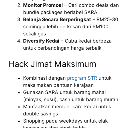
Monitor Promosi
– Cari combo deals dan
bundle packages berlabel SARA
Belanja Secara Berperingkat
– RM25-30
seminggu lebih berkesan dari RM100
sekali gus
Diversify Kedai
– Cuba kedai berbeza
untuk perbandingan harga terbaik
Hack Jimat Maksimum
Kombinasi dengan
program STR
untuk
maksimakan bantuan kerajaan
Gunakan SARA untuk barang mahal
(minyak, susu), cash untuk barang murah
Manfaatkan member card kedai untuk
double savings
Shopping pada weekdays untuk elak
kesesakan dan stock habis