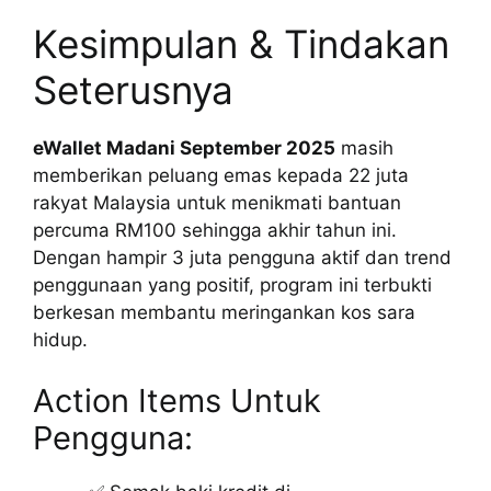
Kesimpulan & Tindakan
Seterusnya
eWallet Madani September 2025
masih
memberikan peluang emas kepada 22 juta
rakyat Malaysia untuk menikmati bantuan
percuma RM100 sehingga akhir tahun ini.
Dengan hampir 3 juta pengguna aktif dan trend
penggunaan yang positif, program ini terbukti
berkesan membantu meringankan kos sara
hidup.
Action Items Untuk
Pengguna: