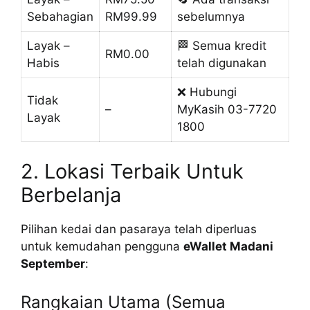
Sebahagian
RM99.99
sebelumnya
Layak –
🏁 Semua kredit
RM0.00
Habis
telah digunakan
❌ Hubungi
Tidak
–
MyKasih 03-7720
Layak
1800
2. Lokasi Terbaik Untuk
Berbelanja
Pilihan kedai dan pasaraya telah diperluas
untuk kemudahan pengguna
eWallet Madani
September
:
Rangkaian Utama (Semua