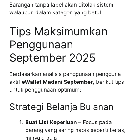
Barangan tanpa label akan ditolak sistem
walaupun dalam kategori yang betul.
Tips Maksimumkan
Penggunaan
September 2025
Berdasarkan analisis penggunaan pengguna
aktif
eWallet Madani September
, berikut tips
untuk penggunaan optimum:
Strategi Belanja Bulanan
Buat List Keperluan
– Focus pada
barang yang sering habis seperti beras,
minyak, gula