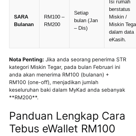
Isi rumah
berstatus
Setiap
SARA
RM100 –
Miskin /
bulan (Jan
Bulanan
RM200
Miskin Tega
– Dis)
dalam data
eKasih.
Nota Penting:
Jika anda seorang penerima STR
kategori Miskin Tegar, pada bulan Februari ini
anda akan menerima RM100 (bulanan) +
RM100 (one-off), menjadikan jumlah
keseluruhan baki dalam MyKad anda sebanyak
**RM200**.
Panduan Lengkap Cara
Tebus eWallet RM100