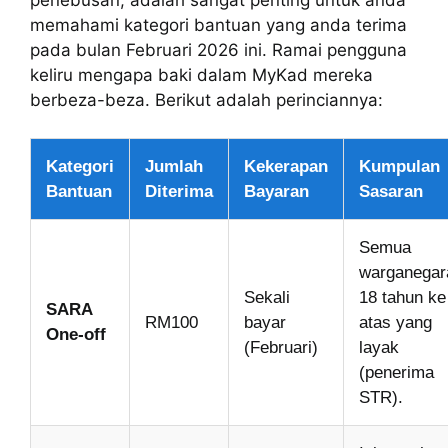
memahami kategori bantuan yang anda terima
pada bulan Februari 2026 ini. Ramai pengguna
keliru mengapa baki dalam MyKad mereka
berbeza-beza. Berikut adalah perinciannya:
Kategori
Jumlah
Kekerapan
Kumpulan
Bantuan
Diterima
Bayaran
Sasaran
Semua
warganegar
Sekali
18 tahun ke
SARA
RM100
bayar
atas yang
One-off
(Februari)
layak
(penerima
STR).