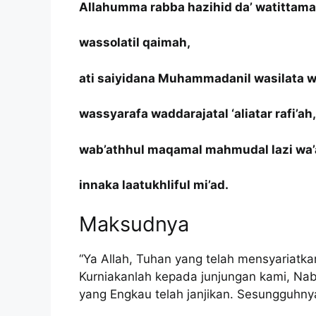
Allahumma rabba hazihid da’ watittama
wassolatil qaimah,
ati saiyidana Muhammadanil wasilata wa
wassyarafa waddarajatal ‘aliatar rafi’ah,
wab’athhul maqamal mahmudal lazi wa’
innaka laatukhliful mi’ad.
Maksudnya
“Ya Allah, Tuhan yang telah mensyariatka
Kurniakanlah kepada junjungan kami, Na
yang Engkau telah janjikan. Sesungguhnya