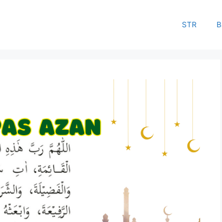
STR
B