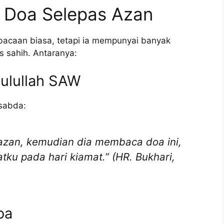
 Doa Selepas Azan
bacaan biasa, tetapi ia mempunyai banyak
s sahih. Antaranya:
sulullah SAW
sabda:
zan, kemudian dia membaca doa ini,
ku pada hari kiamat.” (HR. Bukhari,
oa