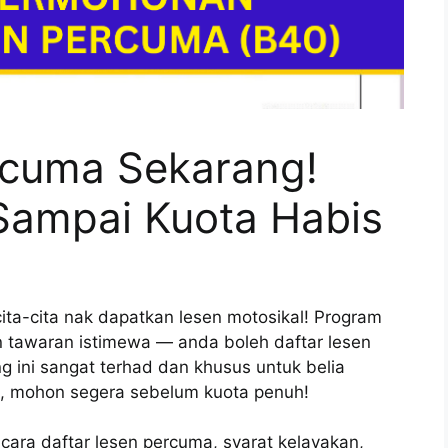
rcuma Sekarang!
Sampai Kuota Habis
ita-cita nak dapatkan lesen motosikal! Program
tawaran istimewa — anda boleh daftar lesen
 ini sangat terhad dan khusus untuk belia
a, mohon segera sebelum kuota penuh!
 cara daftar lesen percuma, syarat kelayakan,