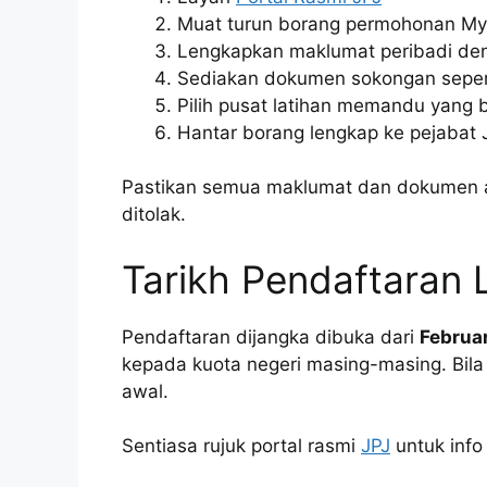
Muat turun borang permohonan M
Lengkapkan maklumat peribadi de
Sediakan dokumen sokongan seperti
Pilih pusat latihan memandu yang 
Hantar borang lengkap ke pejabat 
Pastikan semua maklumat dan dokumen a
ditolak.
Tarikh Pendaftaran
Pendaftaran dijangka dibuka dari
Februa
kepada kuota negeri masing-masing. Bila
awal.
Sentiasa rujuk portal rasmi
JPJ
untuk info