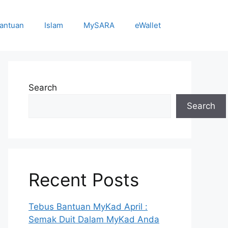
antuan
Islam
MySARA
eWallet
Search
Search
Recent Posts
Tebus Bantuan MyKad April :
Semak Duit Dalam MyKad Anda