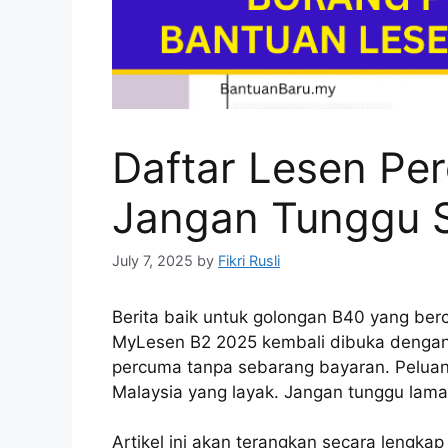
Daftar Lesen Pe
Jangan Tunggu 
July 7, 2025
by
Fikri Rusli
Berita baik untuk golongan B40 yang berc
MyLesen B2 2025 kembali dibuka dengan 
percuma tanpa sebarang bayaran. Peluang
Malaysia yang layak. Jangan tunggu lam
Artikel ini akan terangkan secara lengkap