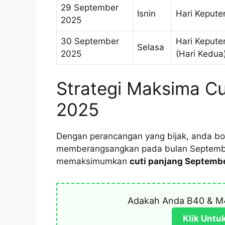
29 September
Isnin
Hari Kepute
2025
30 September
Hari Kepute
Selasa
2025
(Hari Kedua
Strategi Maksima C
2025
Dengan perancangan yang bijak, anda bo
memberangsangkan pada bulan September
memaksimumkan
cuti panjang Septemb
Adakah Anda B40 & M
Klik Untu