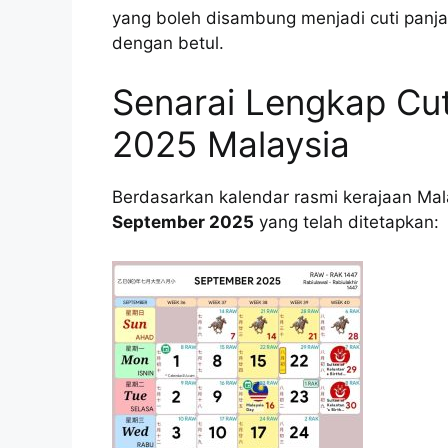
yang boleh disambung menjadi cuti panjan
dengan betul.
Senarai Lengkap C
2025 Malaysia
Berdasarkan kalendar rasmi kerajaan Mal
September 2025
yang telah ditetapkan: