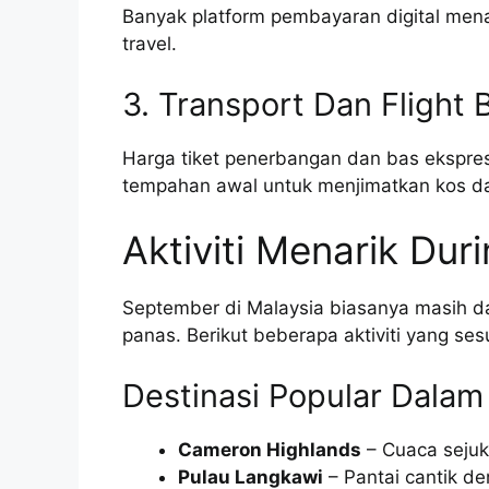
Banyak platform pembayaran digital men
travel.
3. Transport Dan Flight 
Harga tiket penerbangan dan bas ekspres
tempahan awal untuk menjimatkan kos d
Aktiviti Menarik Du
September di Malaysia biasanya masih 
panas. Berikut beberapa aktiviti yang ses
Destinasi Popular Dala
Cameron Highlands
– Cuaca seju
Pulau Langkawi
– Pantai cantik d