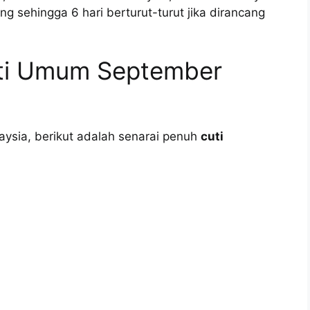
g sehingga 6 hari berturut-turut jika dirancang
uti Umum September
aysia, berikut adalah senarai penuh
cuti