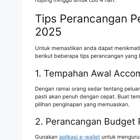
Tips Perancangan P
2025
Untuk memastikan anda dapat menikmat
berikut beberapa tips perancangan yang 
1. Tempahan Awal Acco
Dengan ramai orang sedar tentang peluang
pasti akan penuh dengan cepat. Buat te
pilihan penginapan yang memuaskan.
2. Perancangan Budget 
Gunakan
aplikasi e-wallet
untuk mengurus