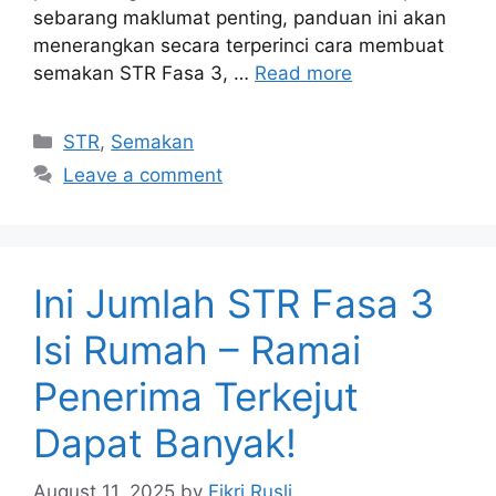
sebarang maklumat penting, panduan ini akan
menerangkan secara terperinci cara membuat
semakan STR Fasa 3, …
Read more
Categories
STR
,
Semakan
Leave a comment
Ini Jumlah STR Fasa 3
Isi Rumah – Ramai
Penerima Terkejut
Dapat Banyak!
August 11, 2025
by
Fikri Rusli