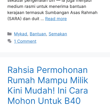
sekadar pengenalan diri — ia juga menjadi
medium rasmi untuk menerima bantuan
kerajaan termasuk Sumbangan Asas Rahmah
(SARA) dan duit …
Read more
Categories
Mykad
,
Bantuan
,
Semakan
1 Comment
Rahsia Permohonan
Rumah Mampu Milik
Kini Mudah! Ini Cara
Mohon Untuk B40