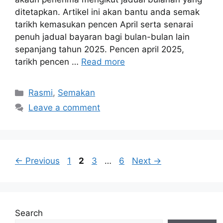
ditetapkan. Artikel ini akan bantu anda semak
tarikh kemasukan pencen April serta senarai
penuh jadual bayaran bagi bulan-bulan lain
sepanjang tahun 2025. Pencen april 2025,
tarikh pencen …
Read more
Categories
Rasmi
,
Semakan
Leave a comment
Page
Page
Page
Page
←
Previous
1
2
3
…
6
Next
→
Search