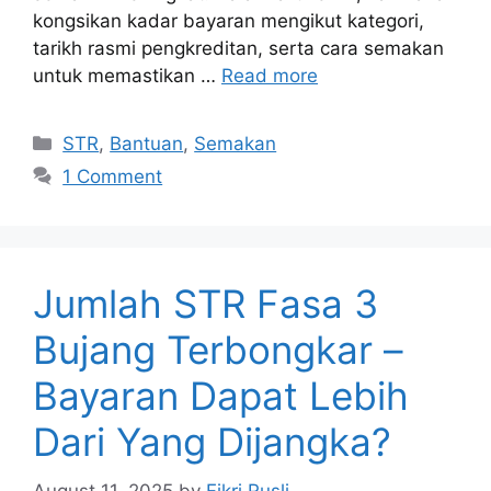
kongsikan kadar bayaran mengikut kategori,
tarikh rasmi pengkreditan, serta cara semakan
untuk memastikan …
Read more
Categories
STR
,
Bantuan
,
Semakan
1 Comment
Jumlah STR Fasa 3
Bujang Terbongkar –
Bayaran Dapat Lebih
Dari Yang Dijangka?
August 11, 2025
by
Fikri Rusli