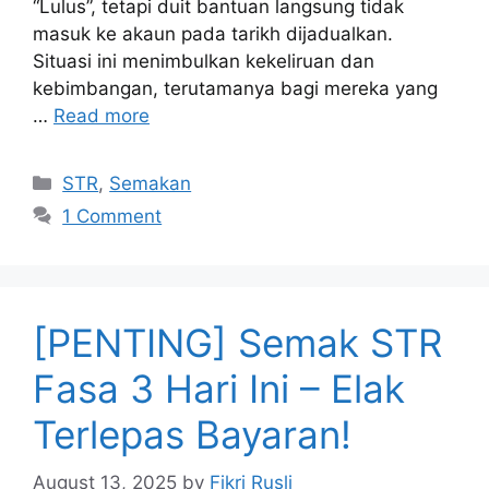
“Lulus”, tetapi duit bantuan langsung tidak
masuk ke akaun pada tarikh dijadualkan.
Situasi ini menimbulkan kekeliruan dan
kebimbangan, terutamanya bagi mereka yang
…
Read more
Categories
STR
,
Semakan
1 Comment
[PENTING] Semak STR
Fasa 3 Hari Ini – Elak
Terlepas Bayaran!
August 13, 2025
by
Fikri Rusli