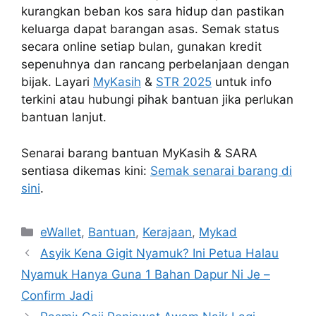
kurangkan beban kos sara hidup dan pastikan
keluarga dapat barangan asas. Semak status
secara online setiap bulan, gunakan kredit
sepenuhnya dan rancang perbelanjaan dengan
bijak. Layari
MyKasih
&
STR 2025
untuk info
terkini atau hubungi pihak bantuan jika perlukan
bantuan lanjut.
Senarai barang bantuan MyKasih & SARA
sentiasa dikemas kini:
Semak senarai barang di
sini
.
Categories
eWallet
,
Bantuan
,
Kerajaan
,
Mykad
Asyik Kena Gigit Nyamuk? Ini Petua Halau
Nyamuk Hanya Guna 1 Bahan Dapur Ni Je –
Confirm Jadi