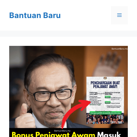
Skip
to
Bantuan Baru
Menu
content