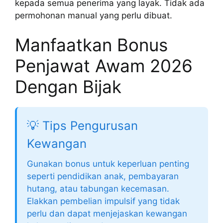
kepada semua penerima yang layak. Tidak ada
permohonan manual yang perlu dibuat.
Manfaatkan Bonus
Penjawat Awam 2026
Dengan Bijak
💡 Tips Pengurusan
Kewangan
Gunakan bonus untuk keperluan penting
seperti pendidikan anak, pembayaran
hutang, atau tabungan kecemasan.
Elakkan pembelian impulsif yang tidak
perlu dan dapat menjejaskan kewangan