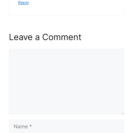
Reply
Leave a Comment
Comment
Name