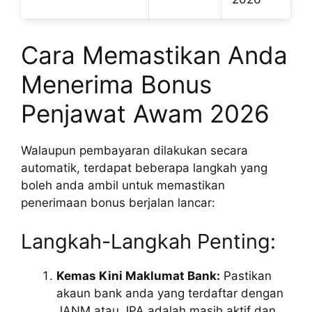
Cara Memastikan Anda
Menerima Bonus
Penjawat Awam 2026
Walaupun pembayaran dilakukan secara
automatik, terdapat beberapa langkah yang
boleh anda ambil untuk memastikan
penerimaan bonus berjalan lancar:
Langkah-Langkah Penting:
Kemas Kini Maklumat Bank:
Pastikan
akaun bank anda yang terdaftar dengan
JANM atau JPA adalah masih aktif dan