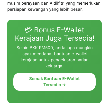
musim perayaan dan Aidilfitri yang memerlukan
persiapan kewangan yang lebih besar.
💳 Bonus E-Wallet
Kerajaan Juga Tersedia!
Selain BKK RM500, anda juga mungkin
layak mendapat bantuan e-wallet
kerajaan untuk pengeluaran harian
keluarga.
Semak Bantuan E-Wallet
Tersedia →