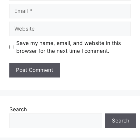
Email
Website
Save my name, email, and website in this
browser for the next time I comment.
Search
Search