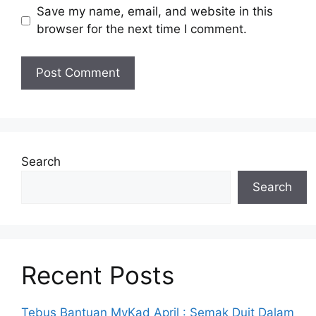
Save my name, email, and website in this
browser for the next time I comment.
Search
Search
Recent Posts
Tebus Bantuan MyKad April : Semak Duit Dalam