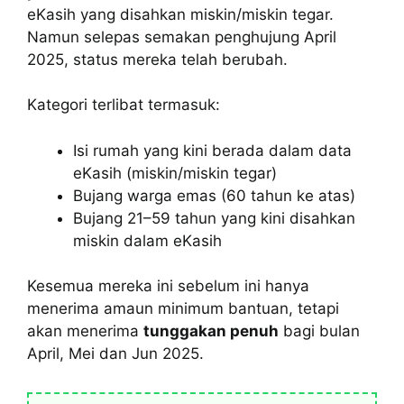
eKasih yang disahkan miskin/miskin tegar.
Namun selepas semakan penghujung April
2025, status mereka telah berubah.
Kategori terlibat termasuk:
Isi rumah yang kini berada dalam data
eKasih (miskin/miskin tegar)
Bujang warga emas (60 tahun ke atas)
Bujang 21–59 tahun yang kini disahkan
miskin dalam eKasih
Kesemua mereka ini sebelum ini hanya
menerima amaun minimum bantuan, tetapi
akan menerima
tunggakan penuh
bagi bulan
April, Mei dan Jun 2025.