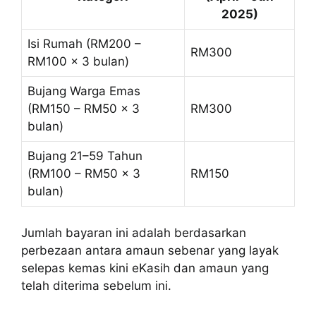
2025)
Isi Rumah (RM200 –
RM300
RM100 x 3 bulan)
Bujang Warga Emas
(RM150 – RM50 x 3
RM300
bulan)
Bujang 21–59 Tahun
(RM100 – RM50 x 3
RM150
bulan)
Jumlah bayaran ini adalah berdasarkan
perbezaan antara amaun sebenar yang layak
selepas kemas kini eKasih dan amaun yang
telah diterima sebelum ini.