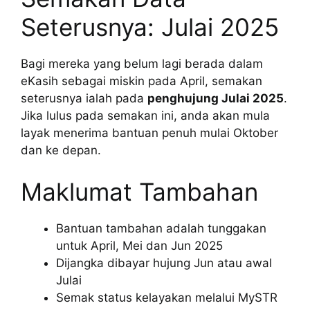
Seterusnya: Julai 2025
Bagi mereka yang belum lagi berada dalam
eKasih sebagai miskin pada April, semakan
seterusnya ialah pada
penghujung Julai 2025
.
Jika lulus pada semakan ini, anda akan mula
layak menerima bantuan penuh mulai Oktober
dan ke depan.
Maklumat Tambahan
Bantuan tambahan adalah tunggakan
untuk April, Mei dan Jun 2025
Dijangka dibayar hujung Jun atau awal
Julai
Semak status kelayakan melalui MySTR