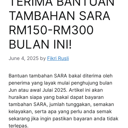
TERIMA BANTUAN
TAMBAHAN SARA
RM150-RM300
BULAN INI!
June 4, 2025
by
Fikri Rusli
Bantuan tambahan SARA bakal diterima oleh
penerima yang layak mulai penghujung bulan
Jun atau awal Julai 2025. Artikel ini akan
huraikan siapa yang bakal dapat bayaran
tambahan SARA, jumlah tunggakan, semakan
kelayakan, serta apa yang perlu anda semak
sekarang jika ingin pastikan bayaran anda tidak
terlepas.