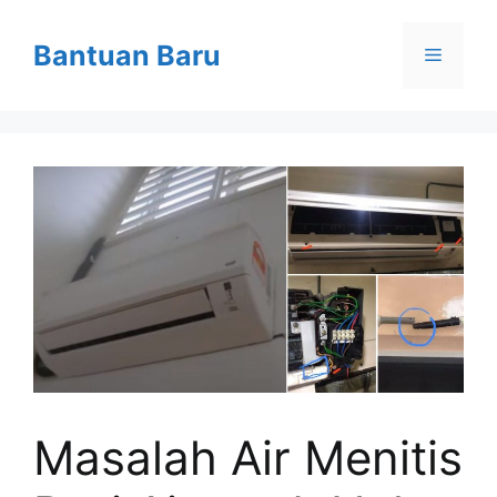
Skip
to
Bantuan Baru
Menu
content
Masalah Air Menitis