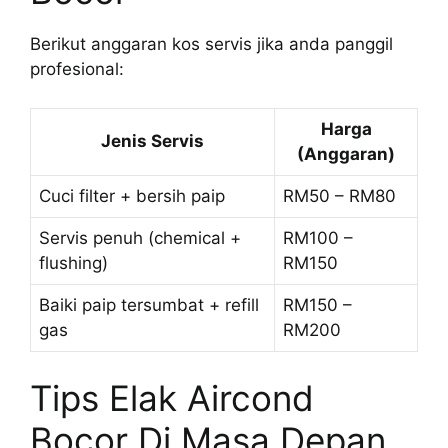
Berikut anggaran kos servis jika anda panggil
profesional:
Harga
Jenis Servis
(Anggaran)
Cuci filter + bersih paip
RM50 – RM80
Servis penuh (chemical +
RM100 –
flushing)
RM150
Baiki paip tersumbat + refill
RM150 –
gas
RM200
Tips Elak Aircond
Bocor Di Masa Depan