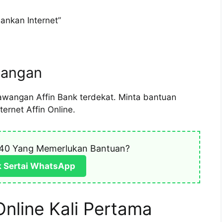
bankan Internet”
wangan
wangan Affin Bank terdekat. Minta bantuan
ernet Affin Online.
40 Yang Memerlukan Bantuan?
k Sertai WhatsApp
Online Kali Pertama