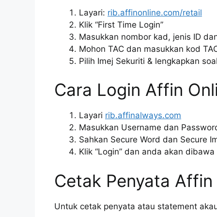
Layari:
rib.affinonline.com/retail
Klik “First Time Login”
Masukkan nombor kad, jenis ID da
Mohon TAC dan masukkan kod TAC 
Pilih Imej Sekuriti & lengkapkan so
Cara Login Affin Onl
Layari
rib.affinalways.com
Masukkan Username dan Passwor
Sahkan Secure Word dan Secure I
Klik “Login” dan anda akan dibawa
Cetak Penyata Affin
Untuk cetak penyata atau statement aka