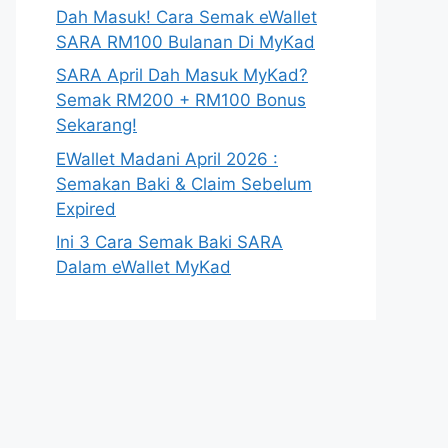
Dah Masuk! Cara Semak eWallet
SARA RM100 Bulanan Di MyKad
SARA April Dah Masuk MyKad?
Semak RM200 + RM100 Bonus
Sekarang!
EWallet Madani April 2026 :
Semakan Baki & Claim Sebelum
Expired
Ini 3 Cara Semak Baki SARA
Dalam eWallet MyKad