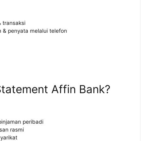
& transaksi
 & penyata melalui telefon
tatement Affin Bank?
injaman peribadi
san rasmi
yarikat