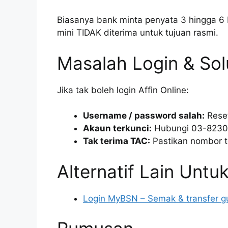
Biasanya bank minta penyata 3 hingga 6 
mini TIDAK diterima untuk tujuan rasmi.
Masalah Login & Sol
Jika tak boleh login Affin Online:
Username / password salah:
Reset
Akaun terkunci:
Hubungi 03-8230 
Tak terima TAC:
Pastikan nombor te
Alternatif Lain Untu
Login MyBSN – Semak & transfer g