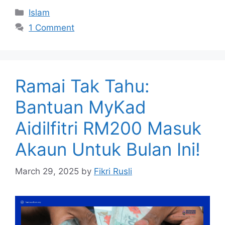
Categories
Islam
1 Comment
Ramai Tak Tahu:
Bantuan MyKad
Aidilfitri RM200 Masuk
Akaun Untuk Bulan Ini!
March 29, 2025
by
Fikri Rusli