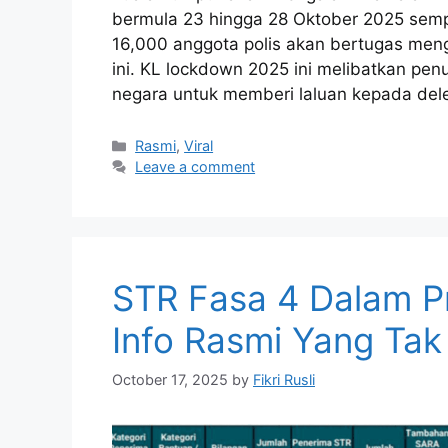
bermula 23 hingga 28 Oktober 2025 sem
16,000 anggota polis akan bertugas men
ini. KL lockdown 2025 ini melibatkan pe
negara untuk memberi laluan kepada de
Categories
Rasmi
,
Viral
Leave a comment
STR Fasa 4 Dalam P
Info Rasmi Yang Tak
October 17, 2025
by
Fikri Rusli