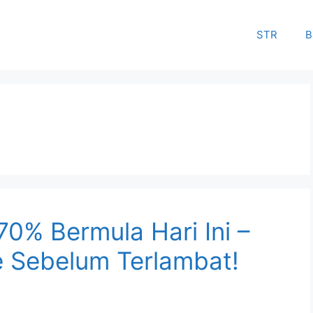
STR
B
0% Bermula Hari Ini –
ne Sebelum Terlambat!